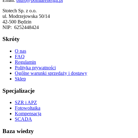
Email:
biuro@pomiarenergii.pl
Stotech Sp. z o.o.
ul. Modrzejowska 50/14
42-500 Będzin
NIP: 6252448424
Skróty
O nas
FAQ
Regulamin
Polityka prywatności
Ogólne warunki sprzedaży i dostawy
Sklep
Specjalizacje
SZR i APZ
Fotowoltaika
Kompensacja
SCADA
Baza wiedzy