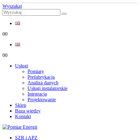
Wyszukaj
0
0
0
0
Usługi
Pomiary
Prefabrykacja
Analiza danych
Usługi instalatorskie
Integracja
Projektowanie
Sklep
Baza wiedzy
Kontakt
SZR i APZ