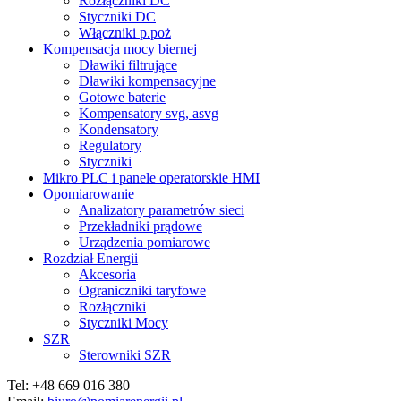
Rozłączniki DC
Styczniki DC
Włączniki p.poż
Kompensacja mocy biernej
Dławiki filtrujące
Dławiki kompensacyjne
Gotowe baterie
Kompensatory svg, asvg
Kondensatory
Regulatory
Styczniki
Mikro PLC i panele operatorskie HMI
Opomiarowanie
Analizatory parametrów sieci
Przekładniki prądowe
Urządzenia pomiarowe
Rozdział Energii
Akcesoria
Ograniczniki taryfowe
Rozłączniki
Styczniki Mocy
SZR
Sterowniki SZR
Tel: +48 669 016 380