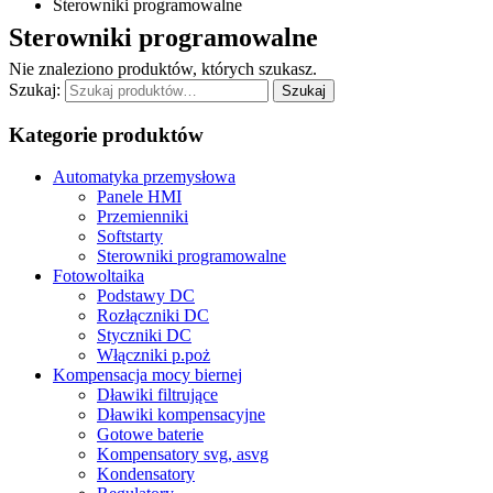
Sterowniki programowalne
Sterowniki programowalne
Nie znaleziono produktów, których szukasz.
Szukaj:
Szukaj
Kategorie produktów
Automatyka przemysłowa
Panele HMI
Przemienniki
Softstarty
Sterowniki programowalne
Fotowoltaika
Podstawy DC
Rozłączniki DC
Styczniki DC
Włączniki p.poż
Kompensacja mocy biernej
Dławiki filtrujące
Dławiki kompensacyjne
Gotowe baterie
Kompensatory svg, asvg
Kondensatory