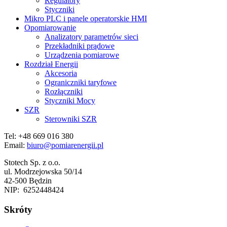
Regulatory
Styczniki
Mikro PLC i panele operatorskie HMI
Opomiarowanie
Analizatory parametrów sieci
Przekładniki prądowe
Urządzenia pomiarowe
Rozdział Energii
Akcesoria
Ograniczniki taryfowe
Rozłączniki
Styczniki Mocy
SZR
Sterowniki SZR
Tel: +48 669 016 380
Email:
biuro@pomiarenergii.pl
Stotech Sp. z o.o.
ul. Modrzejowska 50/14
42-500 Będzin
NIP: 6252448424
Skróty