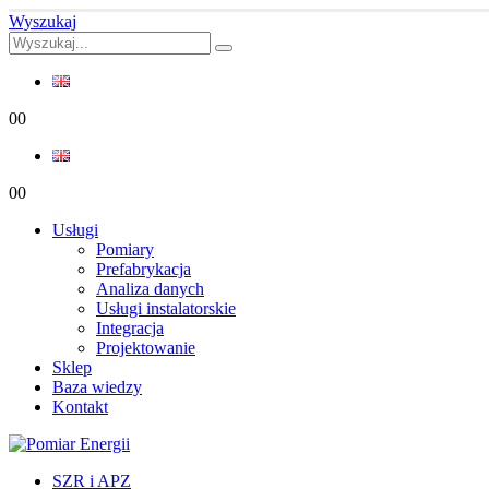
Wyszukaj
0
0
0
0
Usługi
Pomiary
Prefabrykacja
Analiza danych
Usługi instalatorskie
Integracja
Projektowanie
Sklep
Baza wiedzy
Kontakt
SZR i APZ