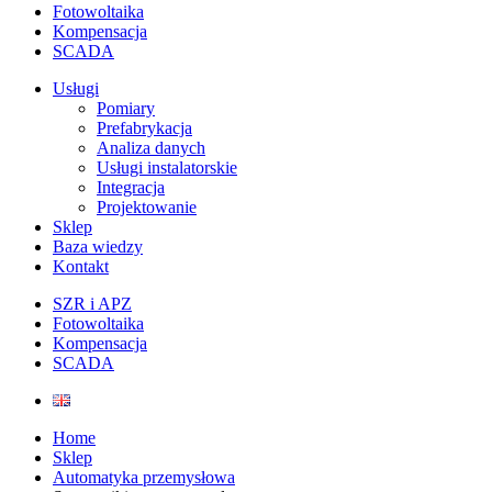
Fotowoltaika
Kompensacja
SCADA
Usługi
Pomiary
Prefabrykacja
Analiza danych
Usługi instalatorskie
Integracja
Projektowanie
Sklep
Baza wiedzy
Kontakt
SZR i APZ
Fotowoltaika
Kompensacja
SCADA
Home
Sklep
Automatyka przemysłowa